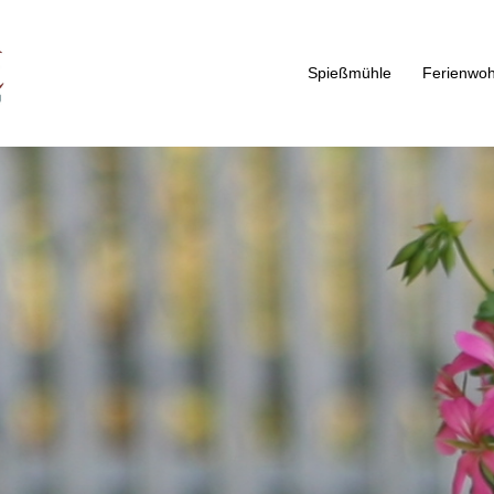
Spießmühle
Ferienwo