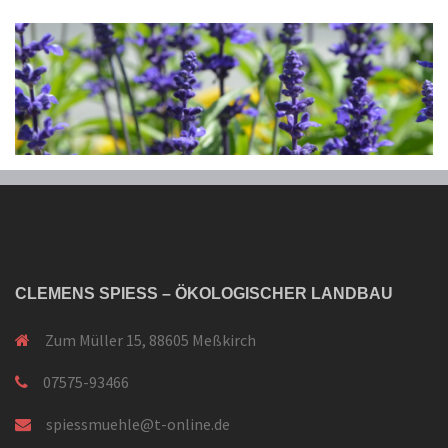
CLEMENS SPIESS – ÖKOLOGISCHER LANDBAU
Zum Müller 15, 88605 Meßkirch
07575-93466
spiessmuehle@t-online.de